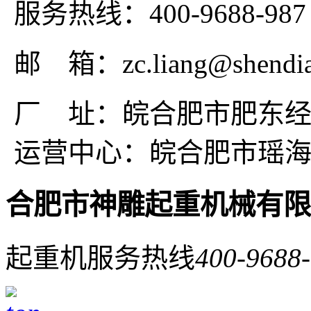
服务热线：400-9688-987
邮 箱：zc.liang@shendia
厂 址：皖合肥市肥东经
运营中心：皖合肥市瑶
合肥市神雕起重机械有限
起重机服务热线
400-9688