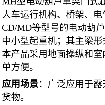
MH型电动葫芦单梁门式
大车运行机构、桥架、电
CD/MD等型号的电动葫
中小型起重机；其主梁形
本产品采用地面操纵和室
单方便。
应用场景
：广泛应用于露
货物。