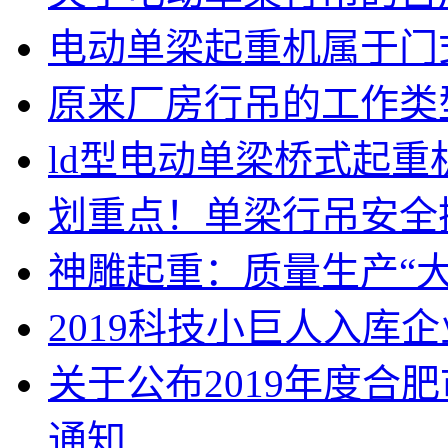
电动单梁起重机属于门
原来厂房行吊的工作类
ld型电动单梁桥式起重
划重点！单梁行吊安全
神雕起重：质量生产“大
2019科技小巨人入库
关于公布2019年度合
通知