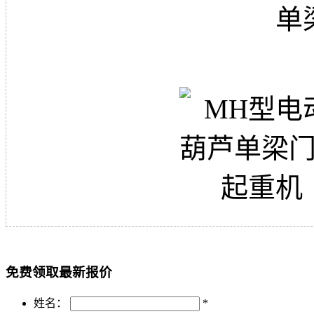
免费领取最新报价
姓名：
*