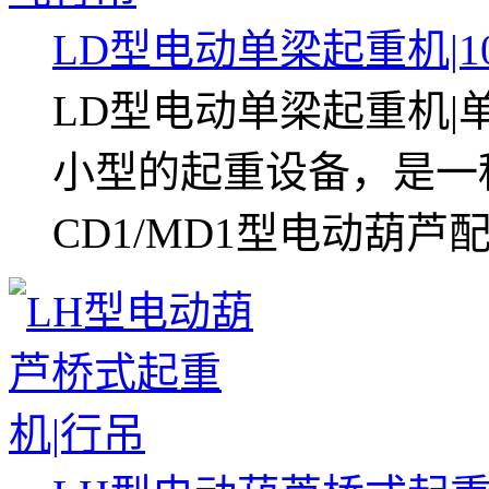
LD型电动单梁起重机|1
LD型电动单梁起重机
小型的起重设备，是一
CD1/MD1型电动葫芦配