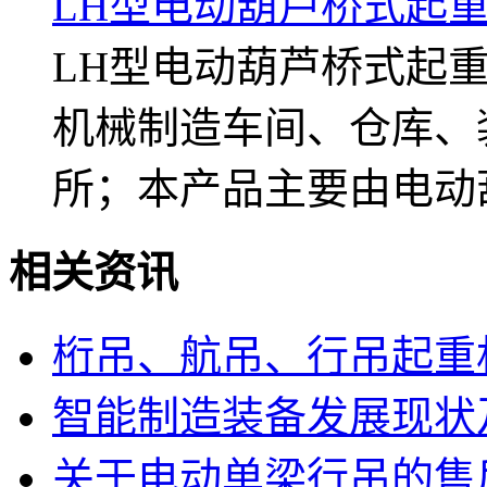
LH型电动葫芦桥式起重
LH型电动葫芦桥式起
机械制造车间、仓库、
所；本产品主要由电动葫
相关资讯
桁吊、航吊、行吊起重
智能制造装备发展现状
关于电动单梁行吊的售