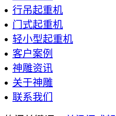
行吊起重机
门式起重机
轻小型起重机
客户案例
神雕资讯
关于神雕
联系我们