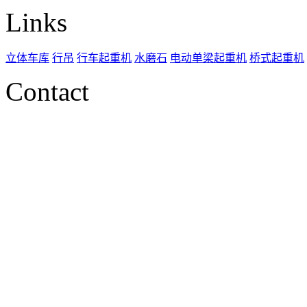
Links
立体车库
行吊
行车起重机
水磨石
电动单梁起重机
桥式起重机
Contact
服务热线：400-9688-987
邮 箱：zc.liang@shendia
厂 址：皖合肥市肥东经
运营中心：皖合肥市瑶海