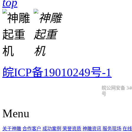
皖ICP备19010249号-1
皖公网安备 3401
号
Menu
关于神雕
合作客户
成功案例
荣誉资质
神雕资讯
服务现场
在线