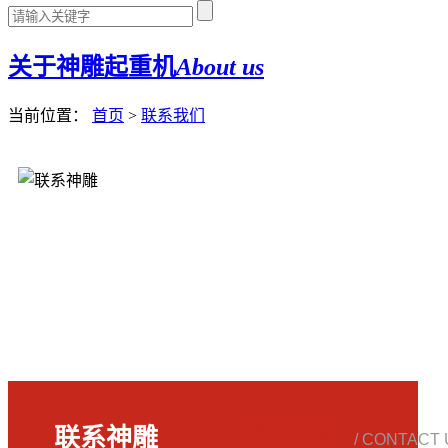
关于神雕起重机
About us
当前位置：
首页
>
联系我们
联系神雕
联系神雕
/ CONTACT