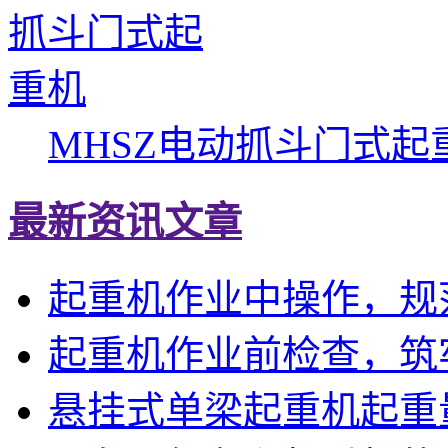
MHSZ电动抓斗门式起
最新资讯文章
起重机作业中操作，规
起重机作业前检查，筑
悬挂式单梁起重机起重