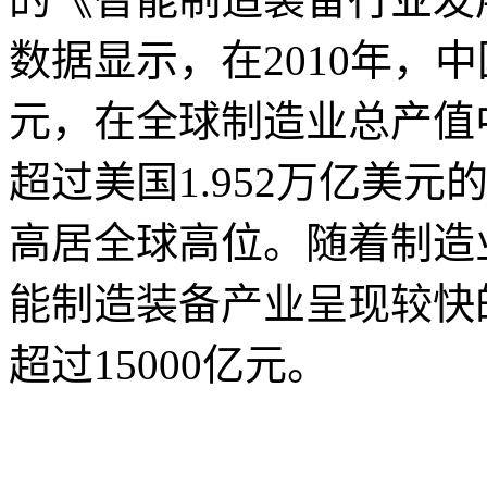
数据显示，在2010年，中
元，在全球制造业总产值中
超过美国1.952万亿美
高居全球高位。随着制造
能制造装备产业呈现较快的
超过15000亿元。