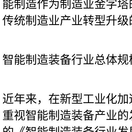
能制造作为制造业金字塔
传统制造业产业转型升级
智能制造装备行业总体规
近年来，在新型工业化加
重视智能制造装备产业的
的《智能制造装备行业发