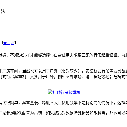
方法
【
大
中
小
】
迷惑：不知道怎样才能够选择与自身使用需求更匹配的行吊起重设备。为
于厂房车间，当然也可以用于户外（相对较少），安装桥式行吊需要具备
门式行吊起重机，大多用于户外，例如室外堆场、港口货场等地；与桥式
其实很简单，起重量低、跨度不大且使用频率不是特别高的情况下，选择
厂家都是默认配置为吊钩；如果被吊对象是特殊物品如散料等，那么可以