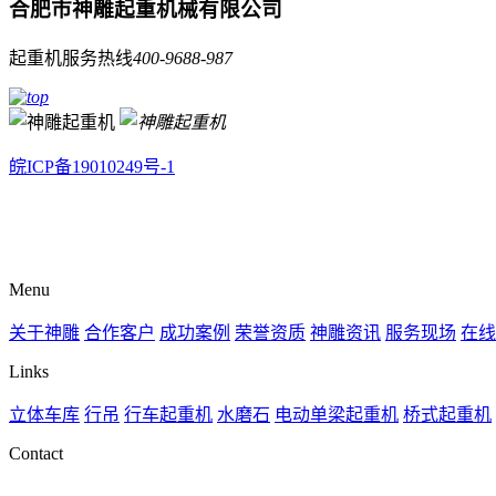
合肥市神雕起重机械有限公司
起重机服务热线
400-9688-987
皖ICP备19010249号-1
Menu
关于神雕
合作客户
成功案例
荣誉资质
神雕资讯
服务现场
在线
Links
立体车库
行吊
行车起重机
水磨石
电动单梁起重机
桥式起重机
Contact