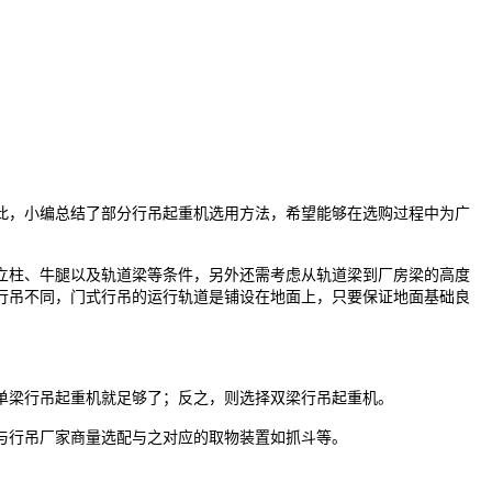
此，小编总结了部分行吊起重机选用方法，希望能够在选购过程中为广
立柱、牛腿以及轨道梁等条件，另外还需考虑从轨道梁到厂房梁的高度
行吊不同，门式行吊的运行轨道是铺设在地面上，只要保证地面基础良
单梁行吊起重机就足够了；反之，则选择双梁行吊起重机。
与行吊厂家商量选配与之对应的取物装置如抓斗等。