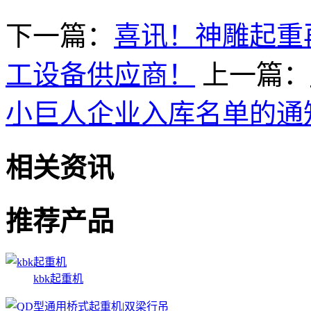
下一篇：
喜讯！神雕起重
工设备供应商！
上一篇：
小巨人企业入库名单的通
相关资讯
推荐产品
kbk起重机