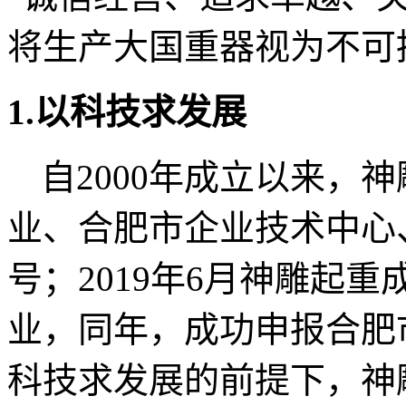
将生产大国重器视为不可
1.
以科技求发展
自
2000年成立以来，
业、合肥市企业技术中心
号；2019年6月神雕起
业，同年，成功申报合肥
科技求发展的前提下，神