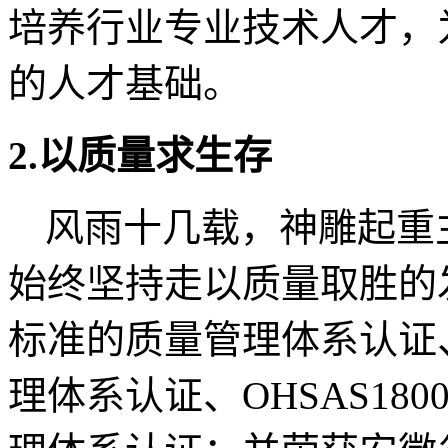
培养行业专业技术人才，
的人才基础。
2.
以质量求生存
风雨十几载，神雕起重
始终坚持走以质量取胜的
标准的质量管理体系认证、IS
理体系认证、OHSAS180