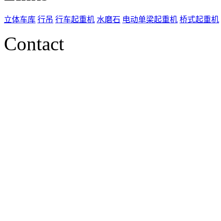
立体车库
行吊
行车起重机
水磨石
电动单梁起重机
桥式起重机
Contact
服务热线：400-9688-987
邮 箱：zc.liang@shendia
厂 址：皖合肥市肥东经
运营中心：皖合肥市瑶海