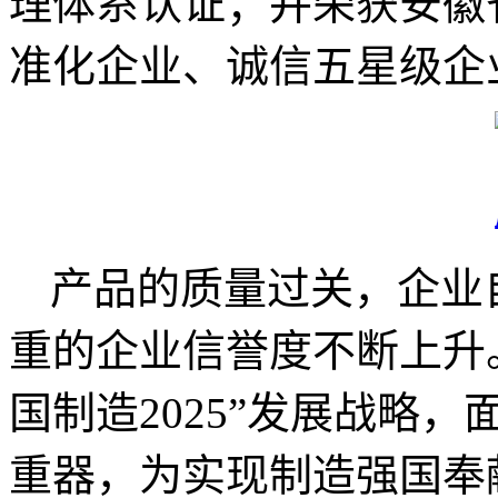
理体系认证；并荣获安徽
准化企业、诚信五星级企
产品的质量过关，企业
重的企业信誉度不断上升
国制造2025”发展战略
重器，为实现制造强国奉