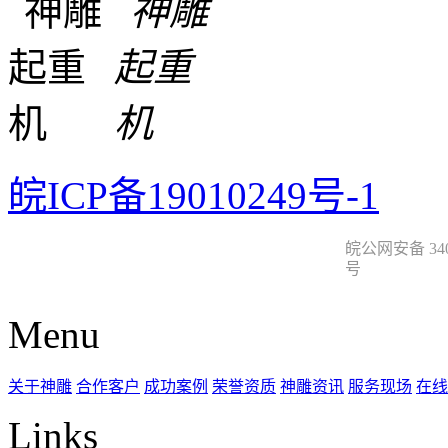
皖ICP备19010249号-1
皖公网安备 3401
号
Menu
关于神雕
合作客户
成功案例
荣誉资质
神雕资讯
服务现场
在线
Links