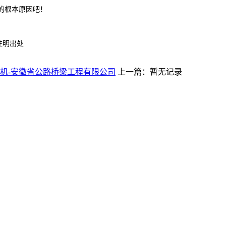
的根本原因吧！
请注明出处
重机-安徽省公路桥梁工程有限公司
上一篇：暂无记录