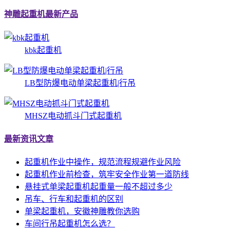
神雕起重机最新产品
kbk起重机
LB型防爆电动单梁起重机|行吊
MHSZ电动抓斗门式起重机
最新资讯文章
起重机作业中操作，规范流程规避作业风险
起重机作业前检查，筑牢安全作业第一道防线
悬挂式单梁起重机起重量一般不超过多少
吊车、行车和起重机的区别
单梁起重机，安徽神雕教你选购
车间行吊起重机怎么选？