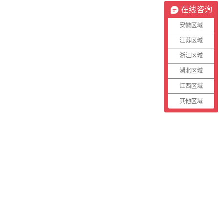
在线咨询
安徽区域
江苏区域
浙江区域
湖北区域
江西区域
其他区域