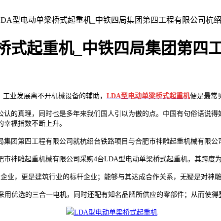
:LDA型电动单梁桥式起重机_中铁四局集团第四工程有限公司杭
梁桥式起重机_中铁四局集团第四
；工业发展离不开机械设备的辅助，
LDA型电动单梁桥式起重机
便是最常
公认的真理，同时也是多年来我们国人引以为傲的点。中国有句俗语说得
的幸福指数不断上升。
铁四局集团第四工程有限公司就杭绍台铁路项目与合肥市神雕起重机械有限
肥市神雕起重机械有限公司采购
4台LDA型电动单梁桥式起重机，其跨度为2
0强企业，更是建筑行业的标杆企业；能够与其达成合作关系，无疑是对神
仅采用优选的三合一电机，同时还配有知名品牌所供应的零部件；从而使得